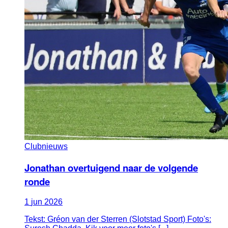
Clubnieuws
Jonathan overtuigend naar de volgende
ronde
1
jun
2026
Tekst: Gréon van der Sterren (Slotstad Sport) Foto's: