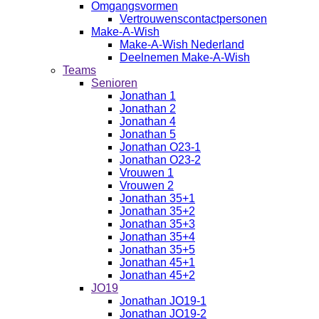
Omgangsvormen
Vertrouwenscontactpersonen
Make-A-Wish
Make-A-Wish Nederland
Deelnemen Make-A-Wish
Teams
Senioren
Jonathan 1
Jonathan 2
Jonathan 4
Jonathan 5
Jonathan O23-1
Jonathan O23-2
Vrouwen 1
Vrouwen 2
Jonathan 35+1
Jonathan 35+2
Jonathan 35+3
Jonathan 35+4
Jonathan 35+5
Jonathan 45+1
Jonathan 45+2
JO19
Jonathan JO19-1
Jonathan JO19-2