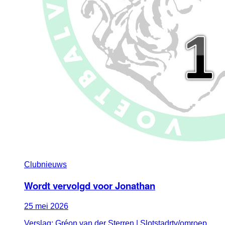
Clubnieuws
Wordt vervolgd voor Jonathan
25
mei
2026
Verslag: Gréon van der Sterren | Slotstadrtv/omroep