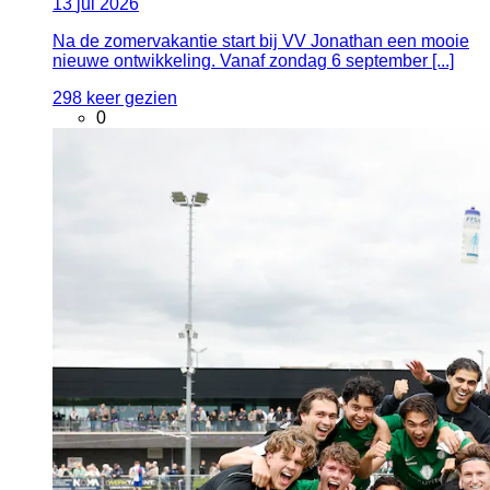
13
jul
2026
Na de zomervakantie start bij VV Jonathan een mooie
nieuwe ontwikkeling. Vanaf zondag 6 september [...]
298 keer gezien
0