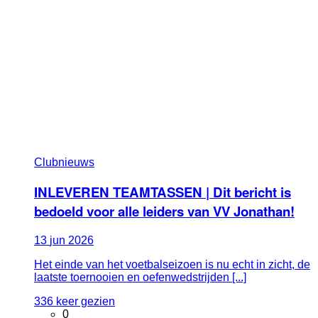
Clubnieuws
INLEVEREN TEAMTASSEN | Dit bericht is
bedoeld voor alle leiders van VV Jonathan!
13
jun
2026
Het einde van het voetbalseizoen is nu echt in zicht, de
laatste toernooien en oefenwedstrijden [...]
336 keer gezien
0