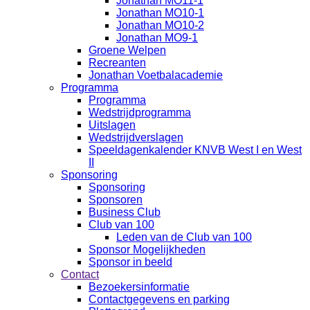
Jonathan MO11-1
Jonathan MO10-1
Jonathan MO10-2
Jonathan MO9-1
Groene Welpen
Recreanten
Jonathan Voetbalacademie
Programma
Programma
Wedstrijdprogramma
Uitslagen
Wedstrijdverslagen
Speeldagenkalender KNVB West I en West
II
Sponsoring
Sponsoring
Sponsoren
Business Club
Club van 100
Leden van de Club van 100
Sponsor Mogelijkheden
Sponsor in beeld
Contact
Bezoekersinformatie
Contactgegevens en parking