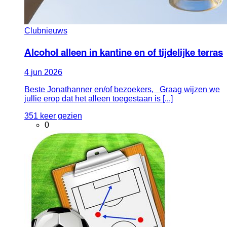
Clubnieuws
Alcohol alleen in kantine en of tijdelijke terras
4
jun
2026
Beste Jonathanner en/of bezoekers, Graag wijzen we
jullie erop dat het alleen toegestaan is [...]
351 keer gezien
0