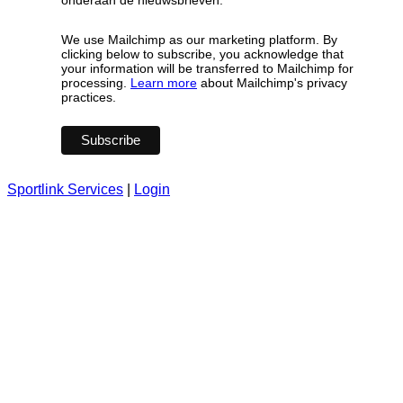
We use Mailchimp as our marketing platform. By
clicking below to subscribe, you acknowledge that
your information will be transferred to Mailchimp for
processing.
Learn more
about Mailchimp's privacy
practices.
Sportlink Services
|
Login