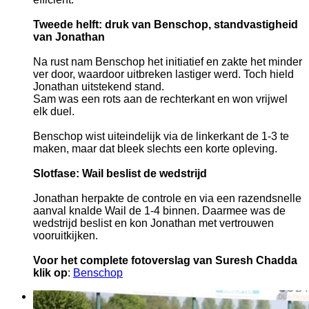
Tweede helft: druk van Benschop, standvastigheid
van Jonathan
Na rust nam Benschop het initiatief en zakte het minder
ver door, waardoor uitbreken lastiger werd. Toch hield
Jonathan uitstekend stand.
Sam was een rots aan de rechterkant en won vrijwel
elk duel.
Benschop wist uiteindelijk via de linkerkant de 1‑3 te
maken, maar dat bleek slechts een korte opleving.
Slotfase: Wail beslist de wedstrijd
Jonathan herpakte de controle en via een razendsnelle
aanval knalde Wail de 1‑4 binnen. Daarmee was de
wedstrijd beslist en kon Jonathan met vertrouwen
vooruitkijken.
Voor het complete fotoverslag van Suresh Chadda
klik op
:
Benschop