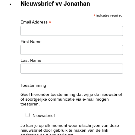
Nieuwsbrief vv Jonathan
*
indicates required
*
Email Address
First Name
Last Name
Toestemming
Geef hieronder toestemming dat wij je de nieuwsbrief
of soortgelijke communicatie via e-mail mogen
toesturen.
Nieuwsbrief
Je kan je op elk moment weer uitschrijven van deze
nieuwsbrief door gebruik te maken van de link
onderaan de nieuwsbrieven.