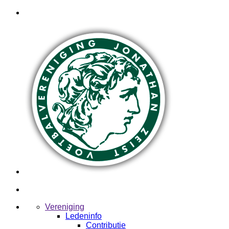
Vereniging
Ledeninfo
Contributie