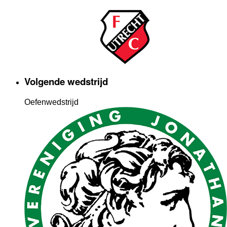
Volgende wedstrijd
Oefenwedstrijd